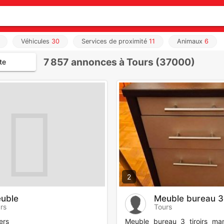
Véhicules
30
Services de proximité
11
Animaux
6
7 857
annonces à Tours (37000)
te
2
uble
Meuble bureau 3 
rs
Tours
ers
Meuble bureau 3 tiroirs ma