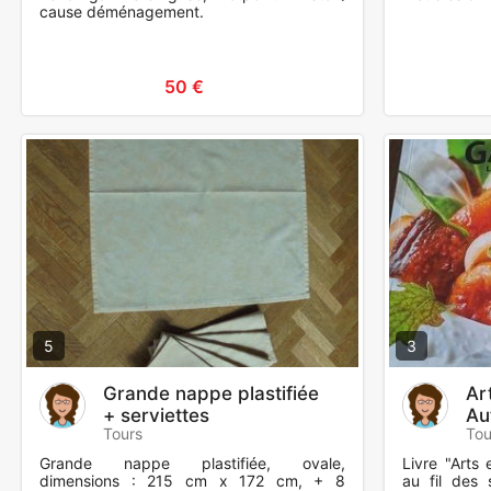
cause déménagement.
50 €
5
3
Grande nappe plastifiée
Ar
+ serviettes
Au
Tours
Tou
Grande nappe plastifiée, ovale,
Livre "Arts 
dimensions : 215 cm x 172 cm, + 8
au fil des 