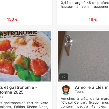
0,44 de large 0,48 de profon
hauteur à venir récupére
quartier Febvotte
150 €
18 €
12
ts et gastronomie -
Armoire à clés m
Tours
tomne 2025
rs
Armoires à clés, de la marq
"Cloisol Centre", fixation mu
et gastronomie", l'art de vivre
contenir jusqu'à 48 clés. 
saisons, Edition Rhône-Alpes,