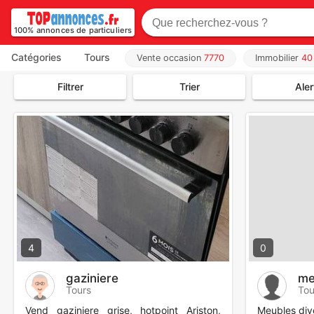
100% annonces de particuliers
Catégories
Tours
Vente occasion
7770
Immobilier
40
Filtrer
Trier
Aler
4
0
gaziniere
me
Tours
Tou
Vend gaziniere grise, hotpoint Ariston,
Meubles div