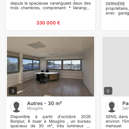
depuis la spacieuse varangueet deux des
DERNIÉRE 
trois chambres, comprenant: * Varangue
propriétair
orientée su-est * Salon / Salle à manger *
avec garage
Cuisine éq
habitée 
négociation.
330 000 €
3
0
Autres - 30 m²
Pa
Mougins
Se
Disponible à partir d'octobre 2026
SENS, dans 
Bonjour, À louer à Mougins , un bureau
environ 15
spacieux de 30 m², très lumineux et
mensuel