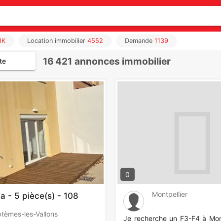
1K
Location immobilier
4552
Demande
1139
16 421
annonces immobilier
te
0
Montpellier
la - 5 pièce(s) - 108
tèmes-les-Vallons
Je recherche un F3-F4 à Mont