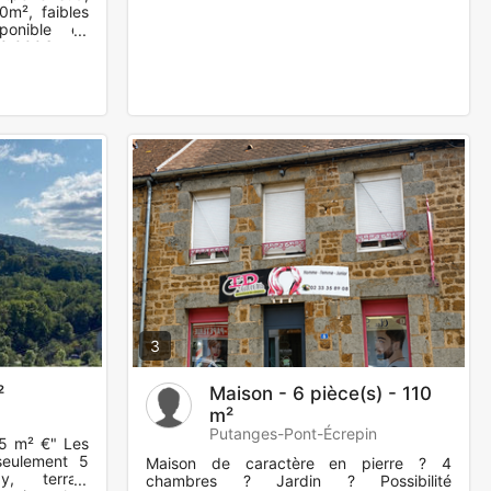
0m², faibles
sponible en
80 000€. pas
3
²
Maison - 6 pièce(s) - 110
m²
Putanges-Pont-Écrepin
35 m² €" Les
eulement 5
Maison de caractère en pierre ? 4
y, terrain
chambres ? Jardin ? Possibilité