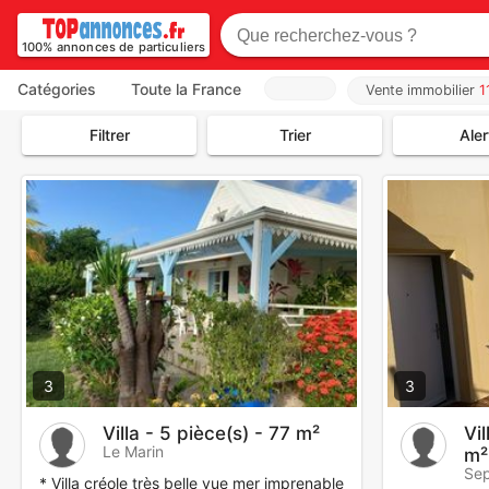
100% annonces de particuliers
Catégories
Toute la France
Vente immobilier
1
Filtrer
Trier
Aler
3
3
Villa - 5 pièce(s) - 77 m²
Vil
Le Marin
m²
Sep
* Villa créole très belle vue mer imprenable