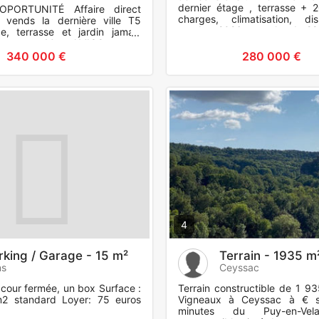
dernier étage , terrasse + 2
OPORTUNITÉ Affaire direct
charges, climatisation, di
e, vends la dernière ville T5
octobre 2026. pas plus de 2
, terrasse et jardin jamais
de crédit à prendr
Contact M. AMICO pour
340 000 €
280 000 €
4
rking / Garage - 15 m²
Terrain - 1935 m
ns
Ceyssac
cour fermée, un box Surface :
Terrain constructible de 1 9
m2 standard Loyer: 75 euros
Vigneaux à Ceyssac à € s
minutes du Puy-en-Vela