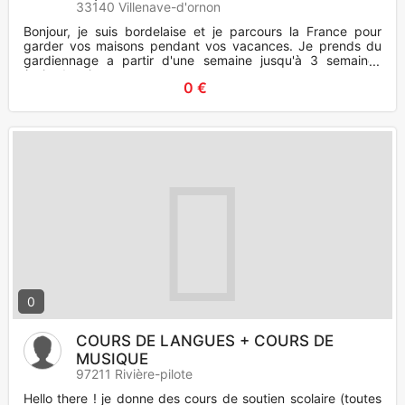
animaux
33140 Villenave-d'ornon
Bonjour, je suis bordelaise et je parcours la France pour
garder vos maisons pendant vos vacances. Je prends du
gardiennage a partir d'une semaine jusqu'à 3 semaines
(voire 1 mois
0 €
0
COURS DE LANGUES + COURS DE
MUSIQUE
97211 Rivière-pilote
Hello there ! je donne des cours de soutien scolaire (toutes