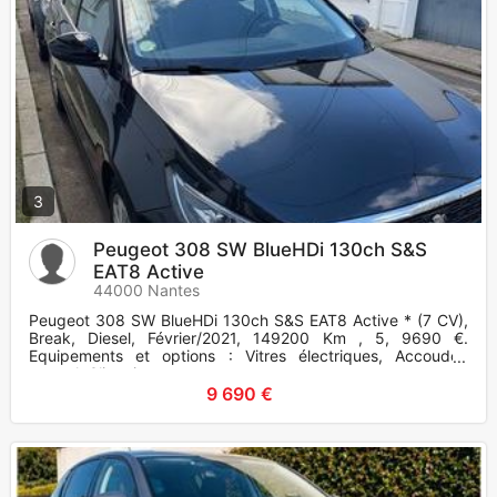
3
Peugeot 308 SW BlueHDi 130ch S&S
EAT8 Active
44000 Nantes
Peugeot 308 SW BlueHDi 130ch S&S EAT8 Active * (7 CV),
Break, Diesel, Février/2021, 149200 Km , 5, 9690 €.
Equipements et options : Vitres électriques, Accoudoir
central, Climatis
9 690 €