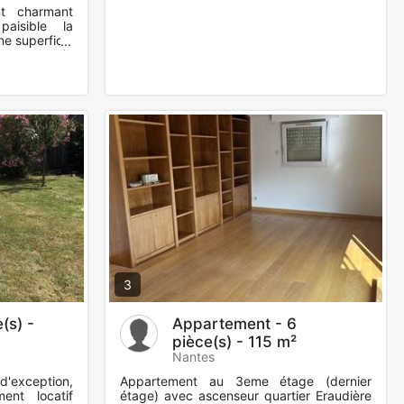
t charmant
aisible la
ne superficie
pace de vie
o
3
(s) -
Appartement - 6
pièce(s) - 115 m²
Nantes
d'exception,
Appartement au 3eme étage (dernier
ent locatif
étage) avec ascenseur quartier Eraudière