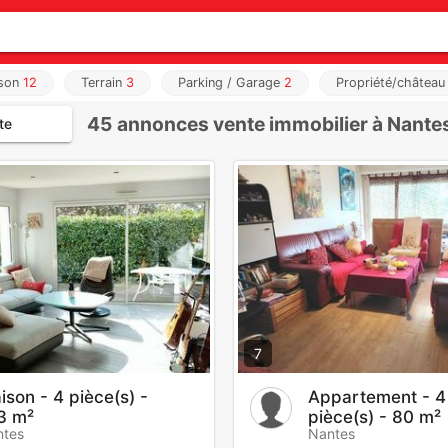
son
12
Terrain
3
Parking / Garage
2
Propriété/châtea
45
annonces vente immobilier à Nante
te
7
ison - 4 pièce(s) -
Appartement - 4
3 m²
pièce(s) - 80 m²
ntes
Nantes