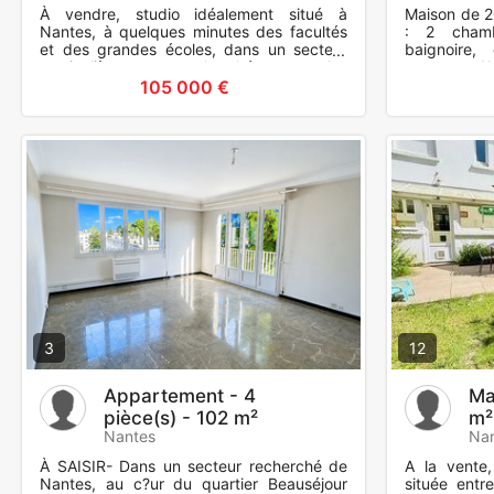
À vendre, studio idéalement situé à
Maison de 2
Nantes, à quelques minutes des facultés
: 2 chamb
et des grandes écoles, dans un secteur
baignoire,
particulièrement recherché par les
vasques. W
étudiants et les jeunes actifs
Espace bure
105 000 €
3
12
Appartement - 4
Ma
pièce(s) - 102 m²
m²
Nantes
Na
À SAISIR- Dans un secteur recherché de
A la vente,
Nantes, au c?ur du quartier Beauséjour
située entr