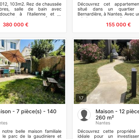
012, 103m2. Rez de chaussée
Découvrez cet appartemen
res, salle de bain avec
situé dans un quartier p
 douche à l'italienne et 2
Bernardière, à Nantes. Avec u
c. Cuisine ouverte. Étage :
généreuse de 80 m², cet es
au,1 chambre. Terra
comprend 4 pièces, parfait p
380 000 €
155 000 €
17
ison - 7 pièce(s) - 140
Maison - 12 pièce
260 m²
ntes
Nantes
 notre belle maison familiale
Découvrez cette propriété 
e le parc de la gaudiniere et
idéale pour un investissem