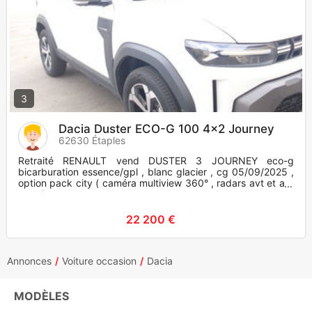
3
Dacia Duster ECO-G 100 4x2 Journey
62630 Étaples
Retraité RENAULT vend DUSTER 3 JOURNEY eco-g
bicarburation essence/gpl , blanc glacier , cg 05/09/2025 ,
option pack city ( caméra multiview 360° , radars avt et ar ,
avertisseurs
22 200 €
Annonces
Voiture occasion
Dacia
MODÈLES