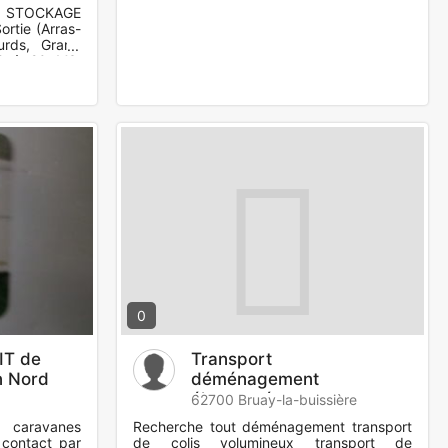
 STOCKAGE
rtie (Arras-
ourds, Grand
10 à 20 M3,
0
IT de
Transport
n Nord
déménagement
électroménager
62700 Bruay-la-buissière
 caravanes
Recherche tout déménagement transport
 contact par
de colis volumineux transport de