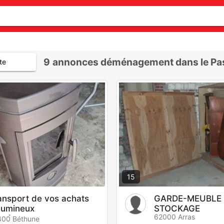
9
annonces déménagement dans le Pas
te
15
ansport de vos achats
GARDE-MEUBLE 
lumineux
STOCKAGE
62000 Arras
ménagement
400 Béthune