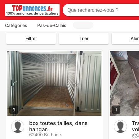
100% annonces de particuliers
Catégories
Pas-de-Calais
Filtrer
Trier
Aler
3
1
box toutes tailles, dans
Tr
hangar.
vo
62400 Béthune
dé
62