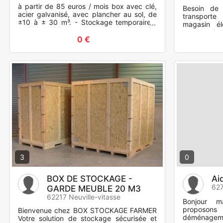
à partir de 85 euros / mois box avec clé,
Besoin de
acier galvanisé, avec plancher au sol, de
transporte
±10 à ± 30 m³. - Stockage temporaire /
magasin él
garde-meubles, suite
constructio
déménagement/surplus...et
0 €
de tuiles e
3
0
BOX DE STOCKAGE -
Ai
627
GARDE MEUBLE 20 M3
62217 Neuville-vitasse
Bonjour 
proposo
Bienvenue chez BOX STOCKAGE FARMER
déménageme
Votre solution de stockage sécurisée et