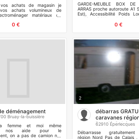
GARDE-MEUBLE BOX DE
 vos achats de magasin je
ARRAS proche autoroute A1 So
 vos achats volumineux de
Est), Accessibilité Poids L
ectroménager matériaux de
parking, BOX en bois de 
n placo rails bastaing palette
Ventilation qui empêche t
0 €
0 €
ct.. déménagement
2
de déménagement
débarras GRATU
00 Bruay-la-buissière
caravanes régio
Pas de Calais
62910 Éperlecques
ma femme et moi même
ns nos aide pour le
Débarrasse gratuitement
nt, on a pas de camion n'ai
région Nord Pas de Calais ,