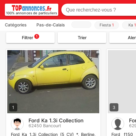
100% annonces de particuliers
Catégories
Pas-de-Calais
Fiesta
1
Ka
1
1
Filtrer
Trier
Aler
1
3
Ford Ka 1.3i Collection
Fo
62450 Bancourt
629
Ford Ka 1.3i Collection (5 CV) *, Berline,
Ford f150