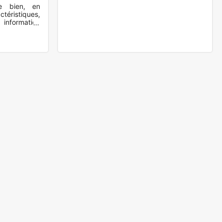
re bien, en
téristiques,
nformation