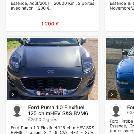
Essence, Août/2001, 120000 Km , 2 portes
Essence & e
avec hayon, 1200 €.
Novembre/2
Carte grise
excellent éta
1 200 €
3
3
Ford Puma 1.0 Flexifuel
Fo
623
125 ch mHEV S&S BVM6
Titanium X
62590 Oignies
Ford Probe
Essence, O
Ford Puma 1.0 Flexifuel 125 ch mHEV S&S
portes avec
BVM6 Titanium X * (6 CV), 4x4 - SUV,