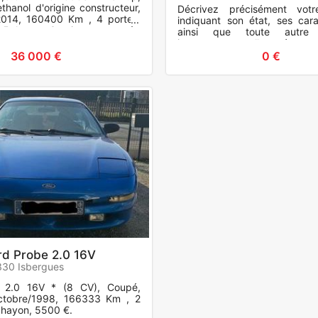
thanol d'origine constructeur,
Décrivez précisément vot
014, 160400 Km , 4 portes.
indiquant son état, ses carac
 5places. Ct vierges en très
ainsi que toute autre i
t.
importante pour l'acquéreur.
36 000 €
0 €
rd Probe 2.0 16V
30 Isbergues
 2.0 16V * (8 CV), Coupé,
ctobre/1998, 166333 Km , 2
 hayon, 5500 €.