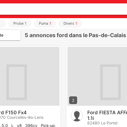
Probe
1
Puma
1
Divers
1
5
annonces ford dans le Pas-de-Calais
te
2
rd F150 Fx4
Ford FIESTA AFF
70 Courcelles-lès-Lens
1.1i
62480 Le Portel
 ,5.0 L v8 396cv Pick-up,