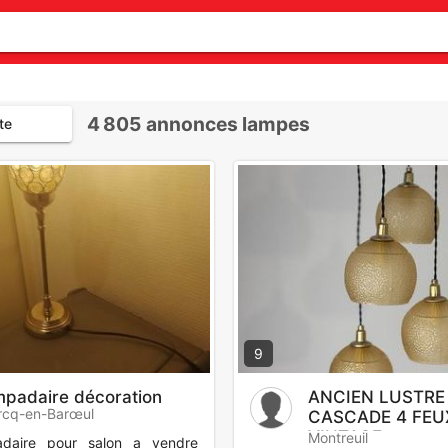
4 805
annonces lampes
te
9
mpadaire décoration
ANCIEN LUSTRE
rcq-en-Barœul
CASCADE 4 FEU
VINTAGE
Montreuil
daire pour salon a vendre