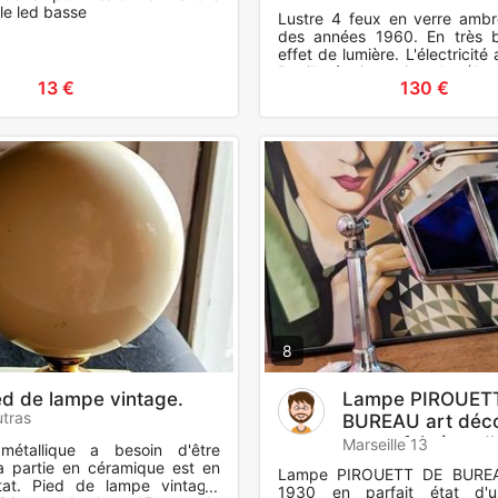
e led basse
Lustre 4 feux en verre ambr
des années 1960. En très b
effet de lumière. L'électricité 
Douille à vis petit culot (Am
13 €
130 €
Branche
8
ed de lampe vintage.
Lampe PIROUET
tras
BUREAU art déc
en parfait état d
Marseille 13
métallique a besoin d'être
a partie en céramique est en
Lampe PIROUETT DE BUREA
tat. Pied de lampe vintage.
1930 en parfait état d'