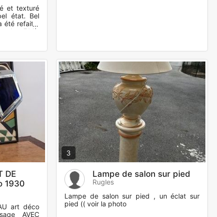
é et texturé
el état. Bel
a été refaite.
poules E14).
3
T DE
Lampe de salon sur pied
Rugles
o 1930
'usa
Lampe de salon sur pied , un éclat sur
pied (( voir la photo
U art déco
usage AVEC