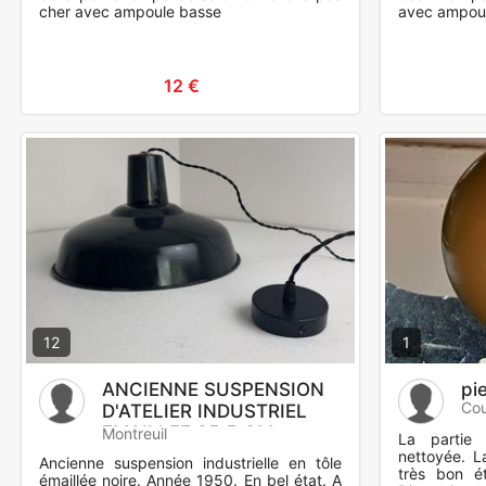
cher avec ampoule basse
avec ampoul
12 €
12
1
ANCIENNE SUSPENSION
pi
Cou
D'ATELIER INDUSTRIEL
EMAILLEE 35,5 CM
Montreuil
La partie 
nettoyée. L
Ancienne suspension industrielle en tôle
très bon é
émaillée noire. Année 1950. En bel état. A