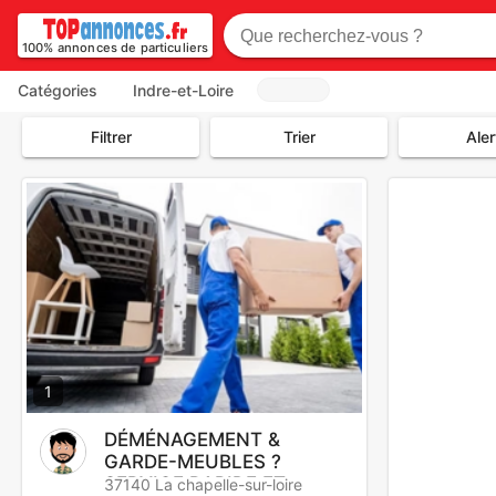
100% annonces de particuliers
Catégories
Indre-et-Loire
Filtrer
Trier
Aler
1
DÉMÉNAGEMENT &
GARDE-MEUBLES ?
SERVICE RAPIDE ET
37140 La chapelle-sur-loire