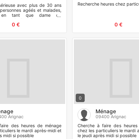
Recherche heures chez particu
érieuse avec plus de 30 ans
personnes agéés et malades,
le en tant que dame de
ou garde de nuits.
0 €
0 €
0
nage
Ménage
00 Arignac
09400 Arignac
faire des heures de ménage
Cherche à faire des heure
ticuliers le mardi après-midi et
chez les particuliers le mardi 
s midi si possible
le jeudi après midi si possible