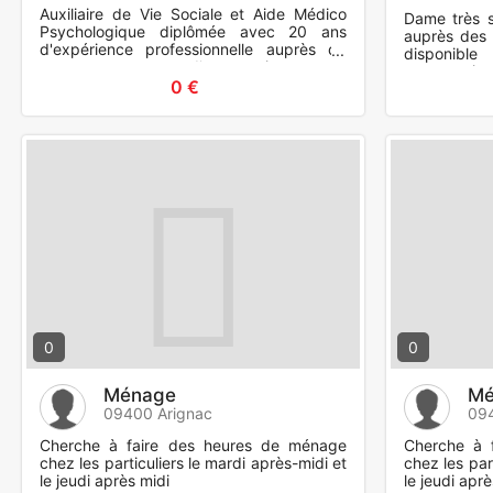
Auxiliaire de Vie Sociale et Aide Médico
Dame très s
Psychologique diplômée avec 20 ans
auprès des 
d'expérience professionnelle auprès de
disponib
personnes en perte d'autonomie, propose
compagnie, 
ses services pour préserv
0 €
0
0
Ménage
Mé
09400 Arignac
094
Cherche à faire des heures de ménage
Cherche à 
chez les particuliers le mardi après-midi et
chez les par
le jeudi après midi
le jeudi aprè