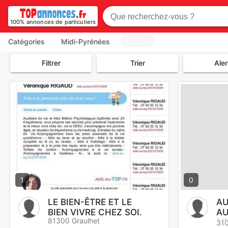
100% annonces de particuliers
Catégories
Midi-Pyrénées
Filtrer
Trier
Aler
1
0
LE BIEN-ÊTRE ET LE
AU
BIEN VIVRE CHEZ SOI.
AU
81300 Graulhet
PE
310