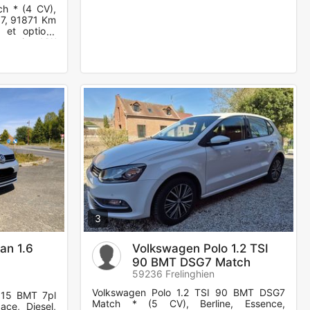
ch * (4 CV),
17, 91871 Km
 et options
ionnaire VW
3
an 1.6
Volkswagen Polo 1.2 TSI
90 BMT DSG7 Match
59236 Frelinghien
Volkswagen Polo 1.2 TSI 90 BMT DSG7
115 BMT 7pl
Match * (5 CV), Berline, Essence,
ace, Diesel,