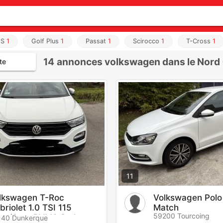
OS
1
Golf Plus
1
Passat
1
Scirocco
1
T-Cross
1
14
annonces volkswagen dans le Nord 
te
11
lkswagen T-Roc
Volkswagen Polo
briolet 1.0 TSI 115
Match
59200 Tourcoing
art/Stop BVM6 Style
140 Dunkerque