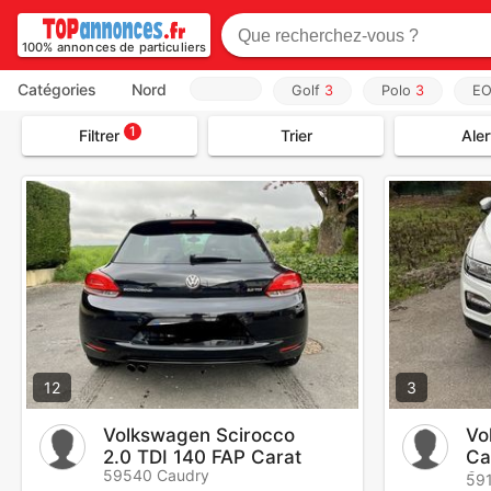
100% annonces de particuliers
Catégories
Nord
Golf
3
Polo
3
E
1
Filtrer
Trier
Aler
12
3
Volkswagen Scirocco
Vo
2.0 TDI 140 FAP Carat
Ca
59540 Caudry
St
59