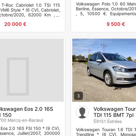
Volkswagen Polo 1.0 60 Mat
T-Roc Cabriolet 1.0 TSI 115
Berline, Essence, Octobre/20
VM6 Style * (6 CV), Cabriolet,
, 5, 10500 €. Equipements
ctobre/2020, 62000 Km , 2
complets Entretien concess
00 €. Equipements et options :
Voiture dans un état ir
20 000 €
9 500 €
pressio
3
lkswagen Eos 2.0 16S
Volkswagen Tour
I 150
TDI 115 BMT 7pl
700 Marcq-en-Barœul
Trendline
59151 Estrées
Eos 2.0 16S FSI 150 * (9 CV),
Volkswagen Touran 1.6 TDI 
Essence, Juillet/2007, 200000
Trendline * (6 CV), Monosp