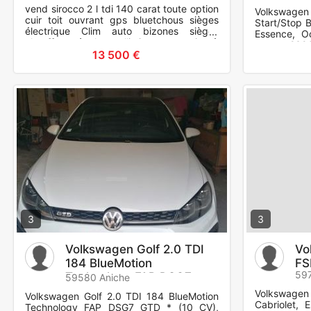
vend sirocco 2 l tdi 140 carat toute option
Volkswagen 
cuir toit ouvrant gps bluetchous sièges
Start/Stop B
électrique Clim auto bizones sièges
Essence, O
chauffant régulateur l'imitateur ect rien à
portes, 239
prévoir beaucoup
13 500 €
Contrôle de 
3
3
Volkswagen Golf 2.0 TDI
Vo
184 BlueMotion
FS
59
Technology FAP DSG7
59580 Aniche
GTD
Volkswagen 
Volkswagen Golf 2.0 TDI 184 BlueMotion
Cabriolet, 
Technology FAP DSG7 GTD * (10 CV),