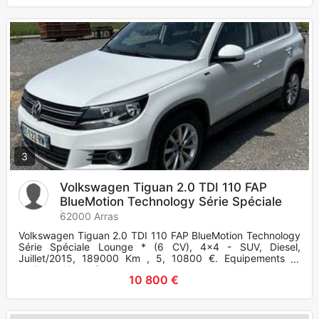
3
Volkswagen Tiguan 2.0 TDI 110 FAP
BlueMotion Technology Série Spéciale
Lounge
62000 Arras
Volkswagen Tiguan 2.0 TDI 110 FAP BlueMotion Technology
Série Spéciale Lounge * (6 CV), 4x4 - SUV, Diesel,
Juillet/2015, 189000 Km , 5, 10800 €. Equipements et
options : Airbag fr
10 800 €