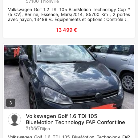
57100 Thionville
Volkswagen Golf 1.2 TSI 105 BlueMotion Technology Cup *
(5 CV), Berline, Essence, Mars/2014, 85700 Km , 2 portes
avec hayon, 13499 €. Equipements et options : Contrôle de
pression
13 499 €
3
Volkswagen Golf 1.6 TDI 105
BlueMotion Technology FAP Confortline
DSG7
21000 Dijon
Volkswagen Golf 1.6 TDI 105 BlueMotion Technology FAP