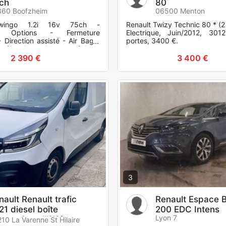
ch
80
860 Boofzheim
06500 Menton
Twingo 1.2i 16v 75ch -
Renault Twizy Technic 80 * (2
02 Options - Fermeture
Electrique, Juin/2012, 3
- Direction assisté - Air Bag -
portes, 3400 €.
es électriques C'est un véhicule
ns, mais toujou
2 390 €
3 400 €
3
nault Renault trafic
Renault Espace B
21 diesel boîte
200 EDC Intens
Lyon 7
tomatique lll(2)fourgon
10 La Varenne St Hilaire