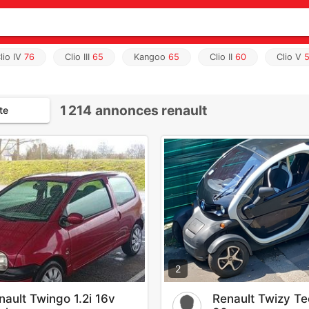
lio IV
76
Clio III
65
Kangoo
65
Clio II
60
Clio V
1 214
annonces renault
te
2
nault Twingo 1.2i 16v
Renault Twizy Te