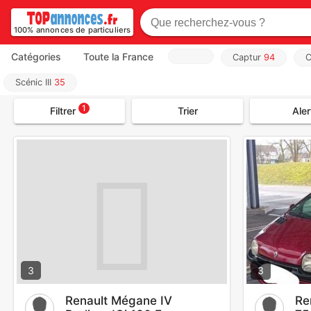
100% annonces de particuliers
Catégories
Toute la France
Captur
94
C
Scénic III
35
1
Filtrer
Trier
Aler
3
3
Renault Mégane IV
Re