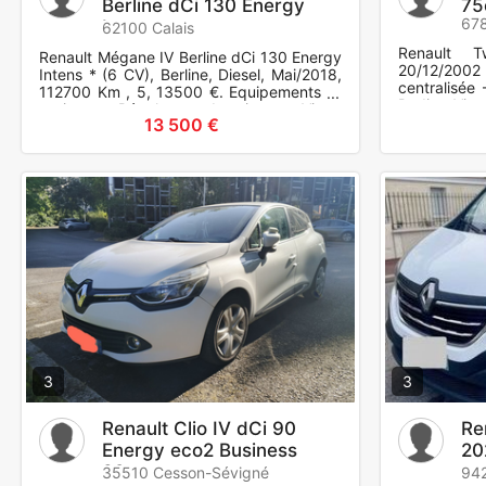
Berline dCi 130 Energy
75
67
Intens
62100 Calais
Renault 
Renault Mégane IV Berline dCi 130 Energy
20/12/20
Intens * (6 CV), Berline, Diesel, Mai/2018,
centralisée 
112700 Km , 5, 13500 €. Equipements et
Radio - Vitr
options : Régulateur de vitesse, Vitres
de 2eme mai
13 500 €
électriques, Vi
3
3
Renault Clio IV dCi 90
Re
Energy eco2 Business
20
82g
au
35510 Cesson-Sévigné
942