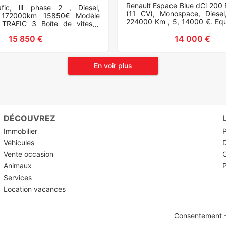
nfort L1H1. 1000
Renault Espace Blue dCi 200 
afic, lll phase 2 , Diesel,
ergy DCI 170 BVA
(11 CV), Monospace, Diesel
, 172000km 15850€ Modèle
224000 Km , 5, 14000 €. Eq
 TRAFIC 3 Boîte de vitesse
options : Vitres électriques, Vi
UE Nombre de rapport 6
15 850 €
14 000 €
n Avant Energie Dies
En voir plus
DÉCOUVREZ
Immobilier
P
Véhicules
Vente occasion
O
Animaux
P
Services
Location vacances
Consentement -