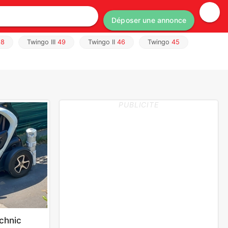
Déposer une annonce
58
Twingo III
49
Twingo II
46
Twingo
45
PUBLICITE
chnic