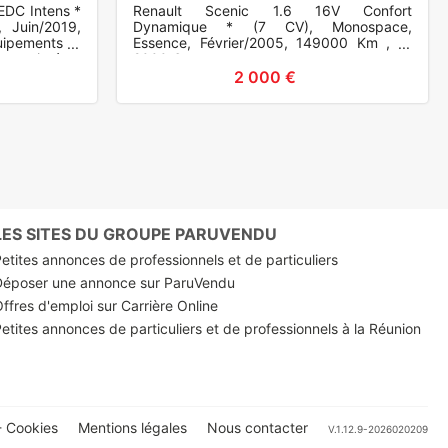
EDC Intens *
Renault Scenic 1.6 16V Confort
, Juin/2019,
Dynamique * (7 CV), Monospace,
uipements et
Essence, Février/2005, 149000 Km , 5,
tres teintées.
2000 €.
2 000 €
LES SITES DU GROUPE PARUVENDU
etites annonces de professionnels et de particuliers
Déposer une annonce sur ParuVendu
ffres d'emploi sur Carrière Online
etites annonces de particuliers et de professionnels à la Réunion
 Cookies
Mentions légales
Nous contacter
V.1.12.9-2026020209