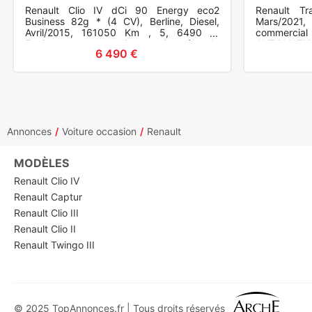
co
Renault Clio IV dCi 90 Energy eco2
Renault Tr
En
Business 82g * (4 CV), Berline, Diesel,
Mars/2021
Avril/2015, 161050 Km , 5, 6490 €.
commercial
Equipements et options : Contrôle de
AUTOMATIQ
6 490 €
stabilité (ESP).
Transmissio
Annonces
Voiture occasion
Renault
MODÈLES
Renault Clio IV
Renault Captur
Renault Clio III
Renault Clio II
Renault Twingo III
© 2025 TopAnnonces.fr | Tous droits réservés