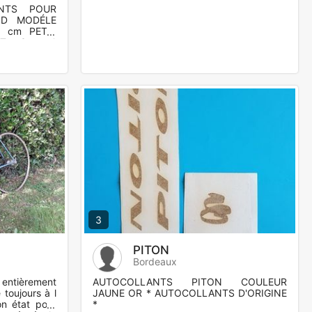
NTS POUR
ND MODÉLE
 cm PETIT
T : 3 cm *
*
3
PITON
Bordeaux
entièrement
AUTOCOLLANTS PITON COULEUR
 toujours à l
JAUNE OR * AUTOCOLLANTS D'ORIGINE
on état pour
*