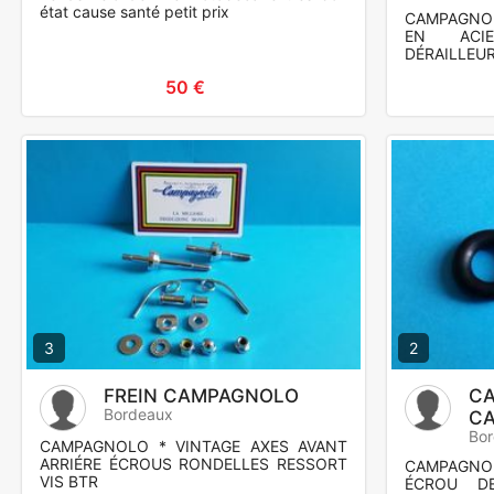
état cause santé petit prix
CAMPAGNOL
EN ACI
DÉRAILLEUR
50 €
3
2
FREIN CAMPAGNOLO
C
Bordeaux
C
Bo
CAMPAGNOLO * VINTAGE AXES AVANT
ARRIÉRE ÉCROUS RONDELLES RESSORT
CAMPAGN
VIS BTR
ÉCROU D