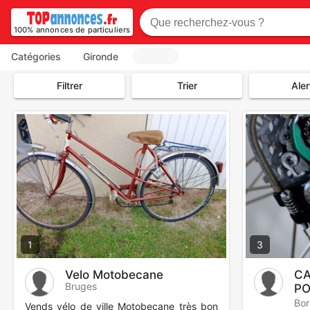
100% annonces de particuliers
Catégories
Gironde
Filtrer
Trier
Aler
1
3
Velo Motobecane
CA
Bruges
PO
*
Bo
Vends vélo de ville Motobecane très bon