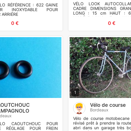
VÉLO LOOK AUTOCOLLA
O RÉFÉRENCE : 622 GAINE
CADRE DIMENSIONS GRA
ER INOXYDABLE POUR
LONG : 15 cm HAUT : 6
 ARRIÉRE
MODÉLE LONG : 7 cm HAU
AUTOCOLLANTS D'ORIGINE 
0 €
0 €
1
AOUTCHOUC
Vélo de course
Bordeaux
AMPAGNOLO
rdeaux
Vélo de course motobecane 
révisé prêt à prendre la route
OLO CAOUTCHOUC POUR
abri dans un garage très b
E RÉGLAGE POUR FREIN