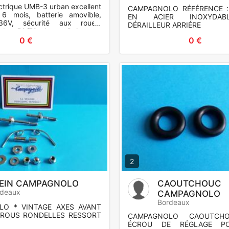
ectrique UMB-3 urban excellent
CAMPAGNOLO RÉFÉRENCE :
 6 mois, batterie amovible,
EN ACIER INOXYDAB
36V, sécurité aux roues,
DÉRAILLEUR ARRIÉRE
 de 50/70 kms. Puissance
. convient à homme c
0 €
0 €
2
EIN CAMPAGNOLO
CAOUTCHOUC
rdeaux
CAMPAGNOLO
Bordeaux
O * VINTAGE AXES AVANT
CROUS RONDELLES RESSORT
CAMPAGNOLO CAOUTCH
ÉCROU DE RÉGLAGE PO