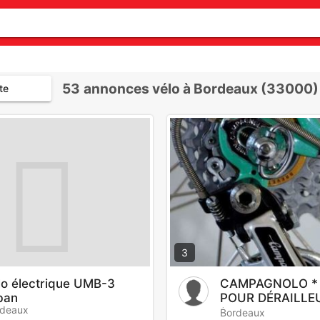
53
annonces vélo à Bordeaux (33000)
te
3
lo électrique UMB-3
CAMPAGNOLO *
ban
POUR DÉRAILLEU
rdeaux
*
Bordeaux