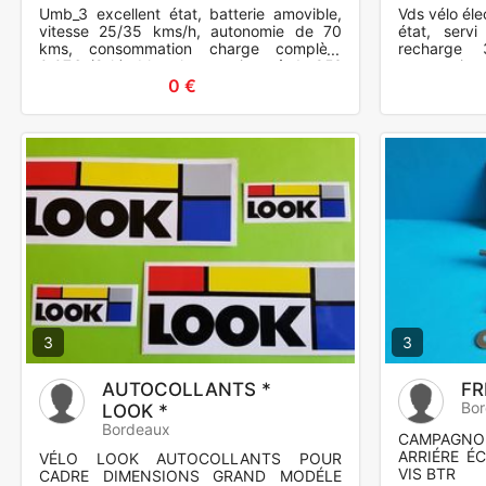
Umb_3 excellent état, batterie amovible,
Vds vélo él
vitesse 25/35 kms/h, autonomie de 70
état, servi
kms, consommation charge complète
recharge 
0,07€ (2 h), bleu, homme jusquà 1m85?
autonomie
Prix neuf 2200€ acheté il y a
25/30 kms/h
0 €
3
3
AUTOCOLLANTS *
FR
Bo
LOOK *
Bordeaux
CAMPAGNOL
ARRIÉRE É
VÉLO LOOK AUTOCOLLANTS POUR
VIS BTR
CADRE DIMENSIONS GRAND MODÉLE