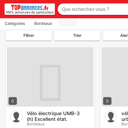
100% annonces de particuliers
Catégories
Bordeaux
Filtrer
Trier
Aler
0
0
Vélo électrique UMB-3
vé
(h) Excellent état.
ur
Bordeaux
Bo