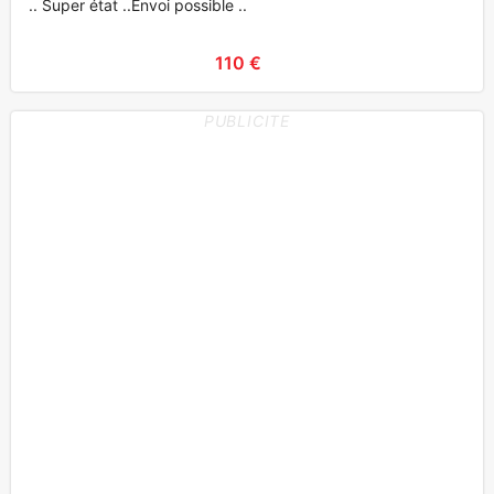
.. Super état ..Envoi possible ..
110 €
PUBLICITE