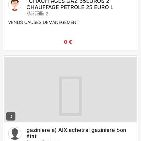
1CHAUFFAGES GAZ 65EUROS 2
CHAUFFAGE PETROLE 25 EURO L
UNITE
Marseille 2
VENDS CAUSES DEMANEGEMENT
0 €
0
gaziniere à) AIX achetrai gaziniere bon
état