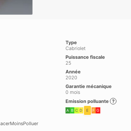
Type
Cabriolet
Puissance fiscale
25
Année
2020
Garantie mécanique
0 mois
Emission polluante
?
A
B
C
D
E
F
G
lacerMoinsPolluer