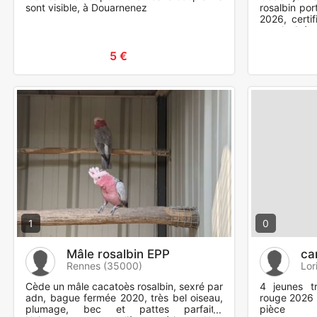
sont visible, à Douarnenez
rosalbin po
2026, certi
apprivoisé.
s'abstenir. 
5 €
1
0
Mâle rosalbin EPP
ca
Rennes (35000)
Lor
Cède un mâle cacatoès rosalbin, sexré par
4 jeunes t
adn, bague fermée 2020, très bel oiseau,
rouge 2026 
plumage, bec et pattes parfaite.
pièce