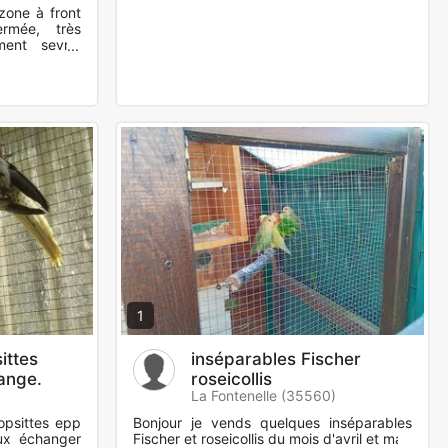
zone à front
rmée, très
ement sevré,
uement pour
1
ittes
inséparables Fischer
ange.
roseicollis
La Fontenelle (35560)
opsittes epp
Bonjour je vends quelques inséparables
ux échanger
Fischer et roseicollis du mois d'avril et mai