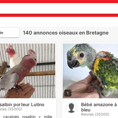
140
annonces oiseaux en Bretagne
te
1
salbin porteur Lutino
Bébé amazone à 
nes (35000)
bleu
Rennes (35000)
 cacatoès rosalbin + mâle