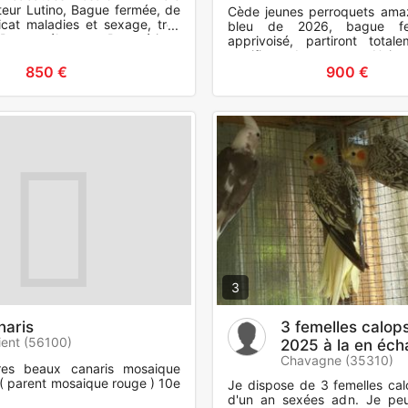
rteur Lutino, Bague fermée, de
Cède jeunes perroquets ama
ficat maladies et sexage, très
bleu de 2026, bague fe
 Propre élevage. Pas sérieux
apprivoisé, partiront total
Prem
certificat de sexage. Uniq
personne sérieuse. Premier c
850 €
900 €
3
naris
3 femelles calops
ient (56100)
2025 à la en éch
Chavagne (35310)
res beaux canaris mosaique
( parent mosaique rouge ) 10e
Je dispose de 3 femelles cal
d'un an sexées adn. Je pe