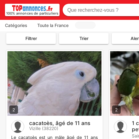
100% annonces de particuliers
Catégories
Toute la France
Filtrer
Trier
Aler
2
2
cacatoès, âgé de 11 ans
1 
Vizille (38220)
pe
eu
Sai
Le cacatoès est un mâle âgé de 11 ans