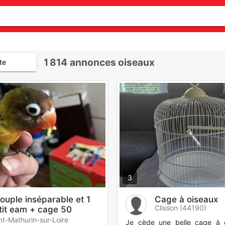
1 814
annonces oiseaux
te
3
couple inséparable et 1
Cage à oiseaux
Clisson (44190)
tit eam + cage 50
ros
nt-Mathurin-sur-Loire
Je cède une belle cage à 