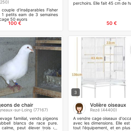
9250)
perchoirs. Elle fait 45 cm de h
couple d'inséparables Fisher
 1 petits eam de 3 semaines
 cage 50 euors
100 €
50 €
3
geons de chair
Volière oiseaux
neaux-sur-Loing (77167)
Rezé (44400)
levage familial, vends pigeons
A vendre cage oiseaux d'occa
ubbell blancs de race pure.
avec les dimensions. Elle es
 calme, peut élever trois ou
tout l'équipement, et en plus