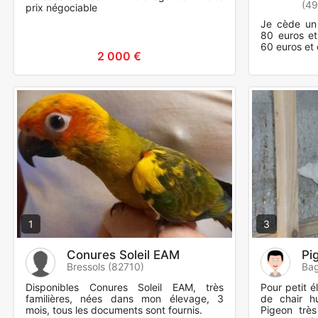
(4
prix négociable
Je cède un 
80 euros et
60 euros et
2 000 €
1
3
Conures Soleil EAM
Pi
Bressols (82710)
Bag
Disponibles Conures Soleil EAM, très
Pour petit é
familières, nées dans mon élevage, 3
de chair h
mois, tous les documents sont fournis.
Pigeon très