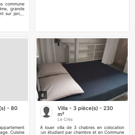
ns commune
alme, grande
t sur jardin
 ligne de bus
8
(s) - 80
Villa - 3 pièce(s) - 230
m²
Le Crès
 appartement
À louer villa de 3 chabres en colocation
age. Cuisine
:un étudiant par chambre et en Commune