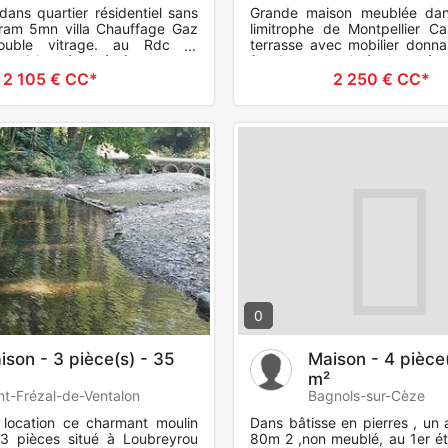
 dans quartier résidentiel sans
Grande maison meublée da
 tram 5mn villa Chauffage Gaz
limitrophe de Montpellier C
double vitrage. au Rdc -1
terrasse avec mobilier donnan
cuisine équipée:four-plaque
fleuri, pas de vis-à-vis Accès
hotte asp
(280m), accès tra
2 105 € CC*
2 250 € CC*
0
ison - 3 pièce(s) - 35
Maison - 4 pièce
m²
nt-Frézal-de-Ventalon
Bagnols-sur-Cèze
location ce charmant moulin
Dans bâtisse en pierres , un
3 pièces situé à Loubreyrou
80m 2 ,non meublé, au 1er ét