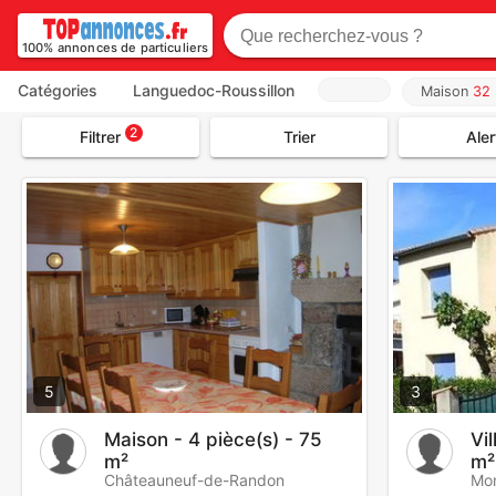
100% annonces de particuliers
Catégories
Languedoc-Roussillon
Maison
32
2
Filtrer
Trier
Aler
5
3
Maison - 4 pièce(s) - 75
Vil
m²
m²
Châteauneuf-de-Randon
Mon