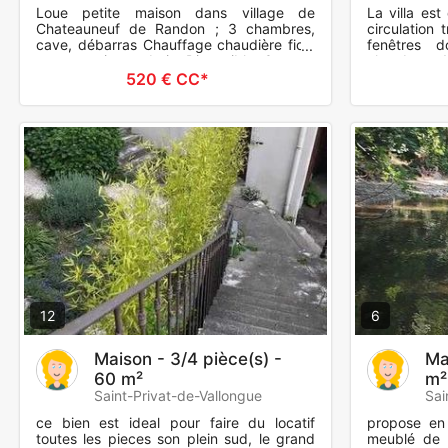
Loue petite maison dans village de
La villa est
Chateauneuf de Randon ; 3 chambres,
circulation
cave, débarras Chauffage chaudière fioul
fenêtres 
neuve + insert bois Disponible Contact
chambre -1 
uniquement par téléphone :
de cuisson-
520 € CC*
12
6
Maison - 3/4 pièce(s) -
Ma
60 m²
m²
Saint-Privat-de-Vallongue
Sai
ce bien est ideal pour faire du locatif
propose en 
toutes les pieces son plein sud, le grand
meublé de 