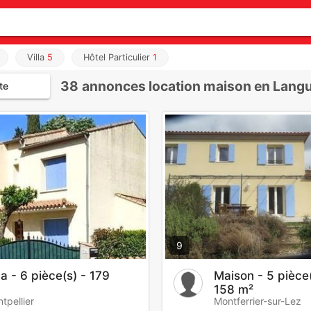
Villa
5
Hôtel Particulier
1
38
annonces location maison en Lang
te
9
la - 6 pièce(s) - 179
Maison - 5 pièce(
158 m²
tpellier
Montferrier-sur-Lez