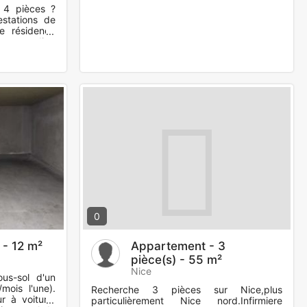
 4 pièces ?
stations de
e résidence
t standing
uvre
0
 - 12 m²
Appartement - 3
pièce(s) - 55 m²
Nice
us-sol d'un
mois l'une).
Recherche 3 pièces sur Nice,plus
r à voiture.
particulièrement Nice nord.Infirmiere