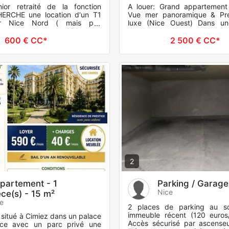
or retraité de la fonction
A louer: Grand appartement
HERCHE une location d'un T1
Vue mer panoramique & Pre
r Nice Nord ( mais pas
luxe (Nice Ouest) Dans un
 ) pour un loyer de 650 euros
proche de la mer, de hau
 Je ne suis pas véhi
sécurisée avec gardien, déco
600 € CC*
2 500 € CC*
2
partement - 1
Parking / Garage
Nice
èce(s) - 15 m²
e
2 places de parking au so
immeuble récent (120 euros/
t situé à Cimiez dans un palace
Accès sécurisé par ascenseu
ace avec un parc privé une