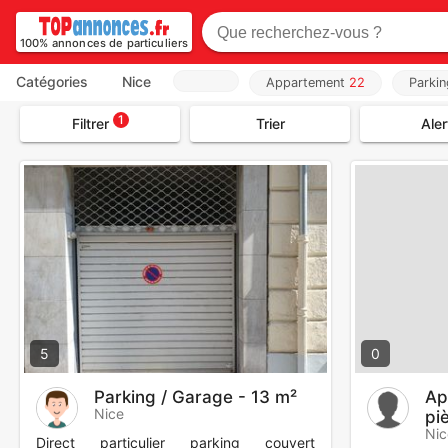
100% annonces de particuliers
Catégories
Nice
Appartement
22
Parki
1
Filtrer
Trier
Aler
5
0
Parking / Garage - 13 m²
Ap
Nice
pi
Nic
Direct particulier parking couvert