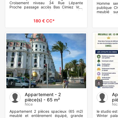
Croisement niveau 34 Rue Lépante
Homme seni
Proche passage accès Bas Cimiez Voie
publique C
large et man?uvres faciles Copropriété
meublé su
bien suivie et propre Notre D
obligatoire
CC. maximum
180 € CC*
7
6
Appartement - 2
Ap
pièce(s) - 65 m²
pi
Nice
Nic
Appartement 2 pièces spacieux (65 m2)
le studio es
meublé et entièrement équipé, grande
Winter pal