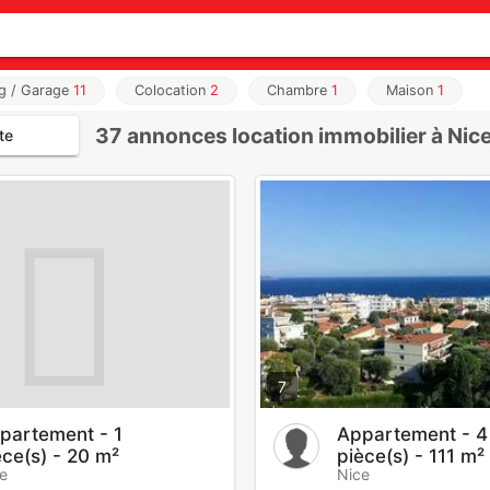
ng / Garage
11
Colocation
2
Chambre
1
Maison
1
37
annonces location immobilier à Nic
te
7
partement - 1
Appartement - 4
èce(s) - 20 m²
pièce(s) - 111 m²
e
Nice