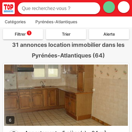
Catégories
Pyrénées-Atlantiques
1
Filtrer
Trier
Alerte
31
annonces location immobilier dans les
Pyrénées-Atlantiques (64)
6