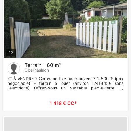
12
Terrain - 60 m²
Oberhaslach
?? À VENDRE ? Caravane fixe avec auvent ? 2 500 € (prix
négociable) + terrain à louer (environ 1?418,15€ sans
l'électricité) Offrez-vous un véritable pied-à-terre au
Camping du
1 418 € CC*