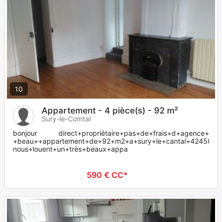
10
Appartement - 4 pièce(s) - 92 m²
Sury-le-Comtal
bonjour direct+propriétaire+pas+de+frais+d+agence+
+beau++appartement+de+92+m2+a+sury+le+cantal+42450+da
nous+louent+un+très+beaux+appa
590 € CC*