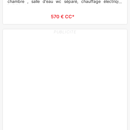
chambre , salle d'eau wc séparé, chauffage électrique
individuel, vue sur
570 € CC*
PUBLICITE