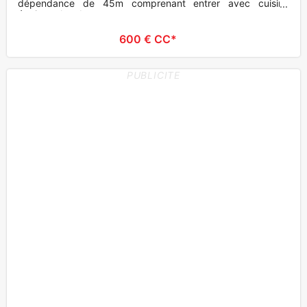
dépendance de 45m comprenant entrer avec cuisine
équiper chambre avec terrasse a
600 € CC*
PUBLICITE