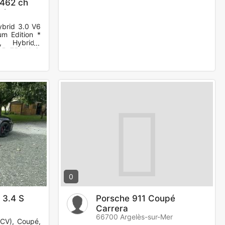
 462 ch
atinum
brid 3.0 V6
um Edition *
 Hybride,
 5, 75000 €.
 Air
0
 3.4 S
Porsche 911 Coupé
Carrera
66700 Argelès-sur-Mer
 CV), Coupé,