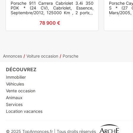
Porsche 911 Carrera Cabriolet 3.4i 350
Porsche Cay
PDK * (24 CV), Cabriolet, Essence,
S * (27 C
Septembre/2012, 125000 Km , 2 portes,
Mars/2005, 
78900 €. Equipements et options : Airbag
à débattre.
frontaux, Projecteurs Xéno
ABS, Alarme 
78 900 €
Annonces
Voiture occasion
Porsche
DÉCOUVREZ
Immobilier
Véhicules
Vente occasion
Animaux
Services
Location vacances
© 2025 TopAnnonces.fr | Tous droits réservés