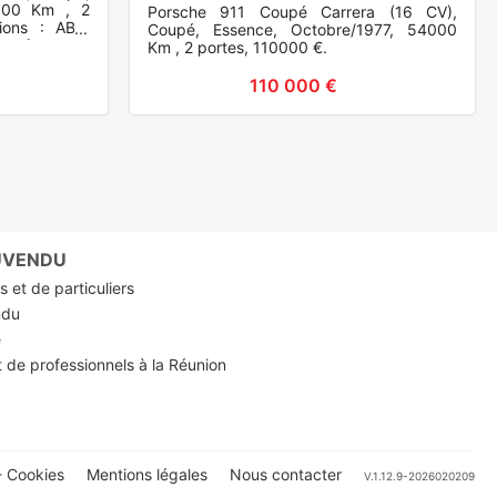
0000 Km , 2
Porsche 911 Coupé Carrera (16 CV),
ions : ABS,
Coupé, Essence, Octobre/1977, 54000
g frontaux,
Km , 2 portes, 110000 €.
110 000 €
RUVENDU
 et de particuliers
ndu
e
t de professionnels à la Réunion
 Cookies
Mentions légales
Nous contacter
V.1.12.9-2026020209