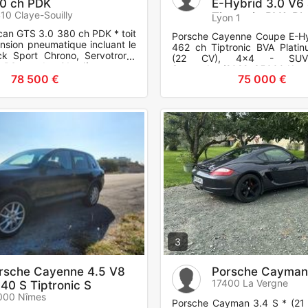
0 ch PDK
E-Hybrid 3.0 V6
10 Claye-Souilly
Tiptronic BVA Pl
Lyon 1
Edition
an GTS 3.0 380 ch PDK * toit
Porsche Cayenne Coupe E-Hy
nsion pneumatique incluant le
462 ch Tiptronic BVA Platin
k Sport Chrono, Servotronic
(22 CV), 4x4 - SUV,
s RS spyder 21, sièges sport
Septembre/2022, 35000 Km ,
 position
78 500 €
75 000 €
Equipements et options : ABS,
3
rsche Cayenne 4.5 V8
Porsche Cayman
17400 La Vergne
340 S Tiptronic S
000 Nîmes
Porsche Cayman 3.4 S * (21