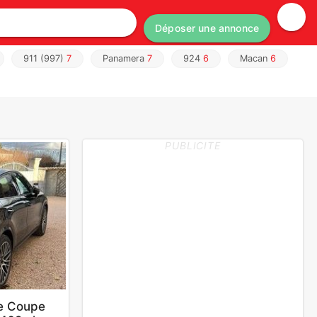
Déposer une annonce
911 (997)
7
Panamera
7
924
6
Macan
6
PUBLICITE
e Coupe