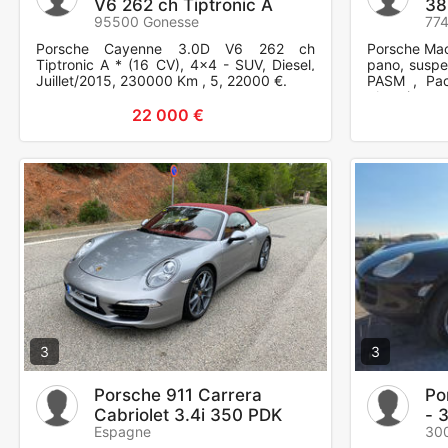
V6 262 ch Tiptronic A
38
95500 Gonesse
774
Porsche Cayenne 3.0D V6 262 ch
Porsche Mac
Tiptronic A * (16 CV), 4x4 - SUV, Diesel,
pano, suspe
Juillet/2015, 230000 Km , 5, 22000 €.
PASM , Pac
plus, jante
adaptatif 18
22 000 €
3
3
Porsche 911 Carrera
Po
Cabriolet 3.4i 350 PDK
- 
Espagne
30