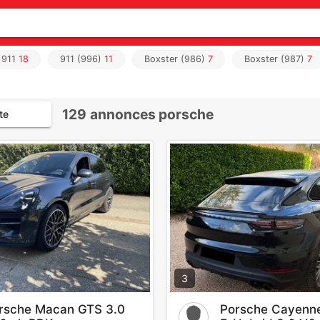
911
18
911 (996)
11
Boxster (986)
7
Boxster (987)
7
129
annonces porsche
te
3
rsche Macan GTS 3.0
Porsche Cayenn