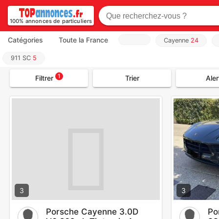
100% annonces de particuliers
Catégories
Toute la France
Cayenne
24
911 SC
5
1
Filtrer
Trier
Aler
3
3
Porsche Cayenne 3.0D
Po