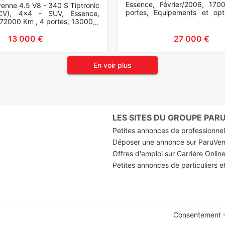
Essence, Février/2006, 17
enne 4.5 V8 - 340 S Tiptronic
portes, Equipements et opt
V), 4x4 - SUV, Essence,
Antipatinage (ASR), Airba
72000 Km , 4 portes, 13000 €
Rétroviseurs électriques, D
.. Equipements et options :
antivol, Anti
13 000 €
27 000 €
En voir plus
LES SITES DU GROUPE PA
Petites annonces de professionnels
Déposer une annonce sur ParuVe
Offres d'emploi sur Carrière Onlin
Petites annonces de particuliers e
Consentement -