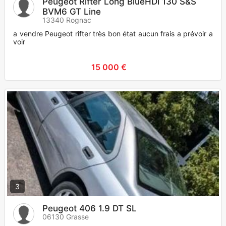
Peugeot Rifter Long BlueHDi 130 S&S
BVM6 GT Line
13340 Rognac
a vendre Peugeot rifter très bon état aucun frais a prévoir a
voir
15 000 €
3
Peugeot 406 1.9 DT SL
06130 Grasse