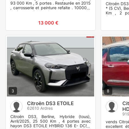
93 000 Km , 5 portes . Restaurée en 2015
Citroën DS3
, carrosserie et peinture refaite . 10000 e
* (5 CV), Be
de factures à l'appuis
Km , 2 po
Equipement
frontaux, Co
13 000 €
3
8
Citroën DS3 ETOILE
Ci
62610 Ardres
HD
919
Citroën DS3, Berline, Hybride (tous),
Avril/2025, 25 500 Km , 4 portes avec
vends Citro
hayon DS3 ETOILE HYBRID 136 E- DCS6
excellent ét