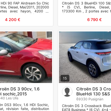
 HDi 90 FAP Airdream So Chic
Citroën DS 3 BlueHDi 100 S
rline, Diesel, Mai/2011, 202000
* (5 CV), Berline, Diesel,
rtes avec hayon, 4200 €.
173300 Km , 2 portes avec 
s et options : ABS, Airbag
€.
ntrôle de st
4 200 €
6 790 €
15
troën DS 3 90cv, 1.6
Citroën DS 3 Cr
i sochic,2015
BlueHdi 130 S&S
40 Les Ulis
Business * (....
69330 Pusignan
ën DS3 90cv, 1.6 HDI Sochic,
Citroën DS 3 Crossback Blu
at, révision faite, distribution
EAT8 Business * (6 CV), 4x4 -