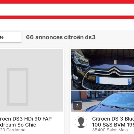
66
annonces citroën ds3
te
3
troën DS3 HDi 90 FAP
Citroën DS 3 Blu
rdream So Chic
100 S&S BVM 19
120 Gardanne
35400 Saint-Malo