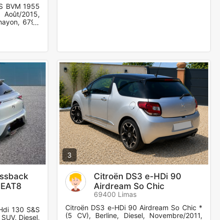
&S BVM 1955
 Août/2015,
hayon, 6790
3
ossback
Citroën DS3 e-HDi 90
 EAT8
Airdream So Chic
69400 Limas
Citroën DS3 e-HDi 90 Airdream So Chic *
eHdi 130 S&S
(5 CV), Berline, Diesel, Novembre/2011,
 SUV, Diesel,