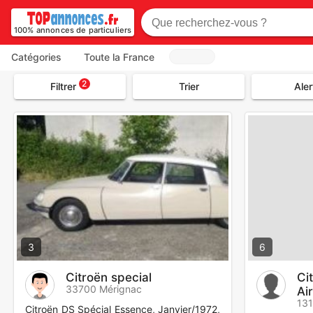
100% annonces de particuliers
Catégories
Toute la France
2
Filtrer
Trier
Aler
3
6
Citroën special
Ci
33700 Mérignac
Ai
13
Citroën DS Spécial Essence, Janvier/1972,