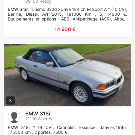
89100 Rosoy
BMW Gran Turismo 320d xDrive 184 ch M Sport A * (10 CV),
Berline, Diesel, Avril/2015, 181000 Km , 5, 14900 €.
Equipements et options : ABS, Antipatinage (ASR), Airbag
frontaux, Ai
14 900 €
3
BMW 318i
21110 Aiserey
BMW 318i * (9 CV), Cabriolet, Essence, Janvier/1995,
175500 Km , 2 portes, 7600 €.