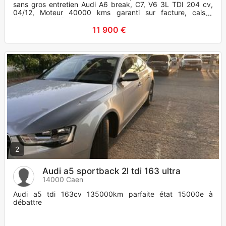
sans gros entretien Audi A6 break, C7, V6 3L TDI 204 cv,
04/12, Moteur 40000 kms garanti sur facture, caisse
222mkm, BVM6 Carr
11 900 €
2
Audi a5 sportback 2l tdi 163 ultra
14000 Caen
Audi a5 tdi 163cv 135000km parfaite état 15000e à
débattre