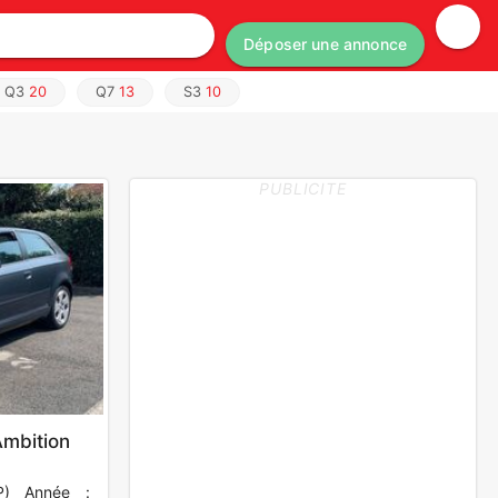
Déposer une annonce
Q3
20
Q7
13
S3
10
PUBLICITE
Ambition
P) Année :