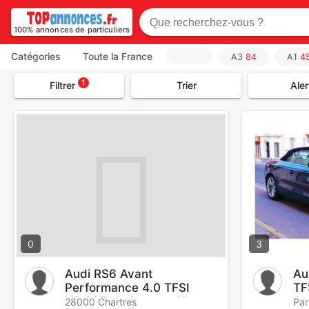
100% annonces de particuliers
Catégories
Toute la France
A3
84
A1
4
1
Filtrer
Trier
Aler
0
3
Audi RS6 Avant
Au
Performance 4.0 TFSI
TF
V8 605 ch Quattro €"
Am
28000 Chartres
Par