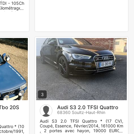
 TDI - 105Ch
ilométrage :
etien à jours
3
 Tbo 20S
Audi S3 2.0 TFSI Quattro
68360 Soultz-Haut-Rhin
Audi S3 2.0 TFSI Quattro * (17 CV),
Coupé, Essence, Février/2014, 161000 Km
uattro * (10
, 2 portes avec hayon, 19000 EUROS
obre/1991,