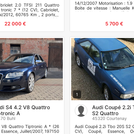
14/12/2007 Motorisation : 1.9
riolet 2.0 TFSI 211 Quattro
Boite de vitesse : Manuelle K
tronic 7 * (12 CV), Cabriolet,
186.600km (peu évolutif) Entr
i/2012, 60765 Km , 2 portes,
Mécanique en très b
uipements et options : ABS,
22 000 €
5 700 €
pressio
1
di S4 4.2 V8 Quattro
Audi Coupé 2.2i
ptronic A
S2 Quattro
70 Buhl
45320 Courtenay
 V8 Quattro Tiptronic A * (26
Audi Coupé 2.2i Tbo 20S S2 Q
, Essence, Juillet/2007, 197150
CV), Coupé, Essence, Oct