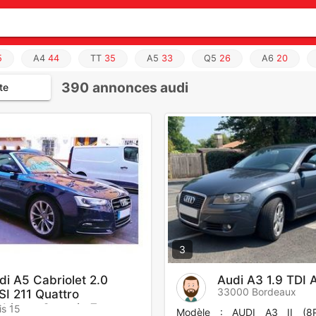
5
A4
44
TT
35
A5
33
Q5
26
A6
20
390
annonces audi
te
3
di A5 Cabriolet 2.0
Audi A3 1.9 TDI 
33000 Bordeaux
SI 211 Quattro
biente S tronic 7
is 15
Modèle : AUDI A3 II (8