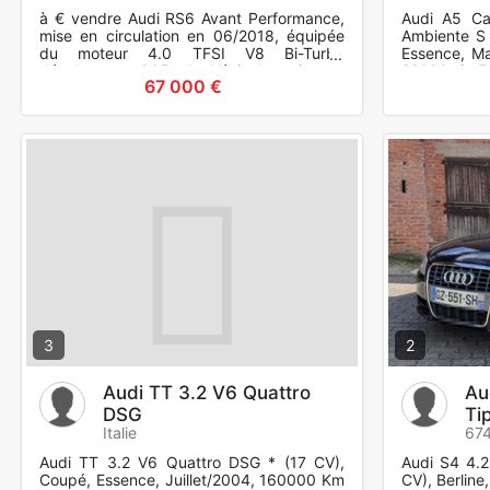
2018
à € vendre Audi RS6 Avant Performance,
Audi A5 Cab
mise en circulation en 06/2018, équipée
Ambiente S 
du moteur 4.0 TFSI V8 Bi-Turbo
Essence, Ma
développant 605 ch. Véhicule puissant,
22000 €. Eq
67 000 €
confortable et polyvalent, ave
Contrôle de 
3
2
Audi TT 3.2 V6 Quattro
Au
DSG
Ti
Italie
674
Audi TT 3.2 V6 Quattro DSG * (17 CV),
Audi S4 4.2
Coupé, Essence, Juillet/2004, 160000 Km
CV), Berline