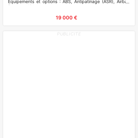
Equipements et options : ABS, Antipatinage (ASR), Airbag
frontaux, Airbag
19 000 €
PUBLICITE