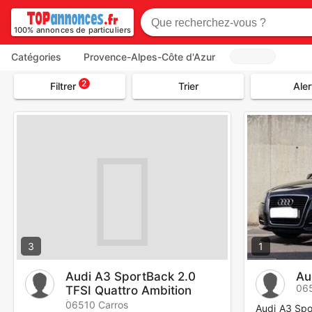
100% annonces de particuliers
Catégories
Provence-Alpes-Côte d'Azur
2
Filtrer
Trier
Aler
3
1
Audi A3 SportBack 2.0
Au
06
TFSI Quattro Ambition
Luxe
06510 Carros
Audi A3 Spo