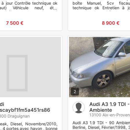
n à jour Contrôle technique ok
boîte Manuel, 5cv fiscau
aut) Véhicule neuf, état
technique ok Entretien à j
able (Dors dans garage)
toutes options Régulateur 
Radars de s
climatisation automa
7 500 €
8 900 €
2
di
Audi A3 1.9 TDI 
scaybf1fm5a451rs86
Ambiente
13100 Aix-en-Prove
mgem1
300 Draguignan
Audi A3 1.9 TDI - 90 Ambien
eak, Diesel, Novembre/2010,
Berline, Diesel, Février/1998
 4 portes avec hayon , bonne