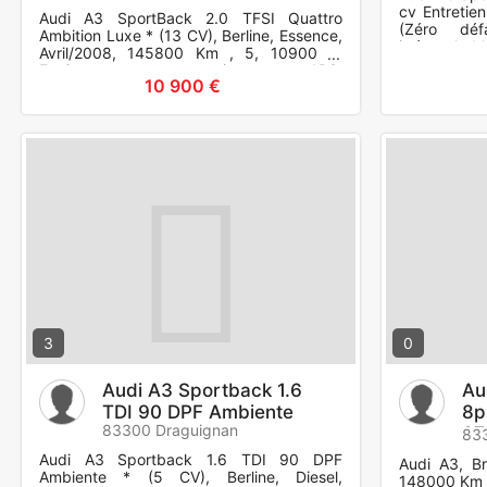
cv Entretie
Audi A3 SportBack 2.0 TFSI Quattro
(Zéro déf
Ambition Luxe * (13 CV), Berline, Essence,
irréproch
Avril/2008, 145800 Km , 5, 10900 €.
Extérieurs: 
Equipements et options : ABS,
10 900 €
Antipatinage (ASR), Airbag frontaux
3
0
Audi A3 Sportback 1.6
Au
TDI 90 DPF Ambiente
8p
83300 Draguignan
07
83
Audi A3 Sportback 1.6 TDI 90 DPF
Audi A3, Br
Ambiente * (5 CV), Berline, Diesel,
148000 Km ,