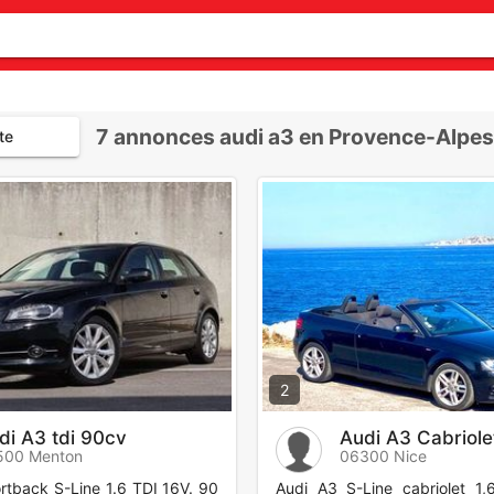
7
annonces audi a3 en Provence-Alpes
te
2
di A3 tdi 90cv
Audi A3 Cabriole
500 Menton
06300 Nice
rtback S-Line 1.6 TDI 16V. 90
Audi A3 S-Line cabriolet 1,