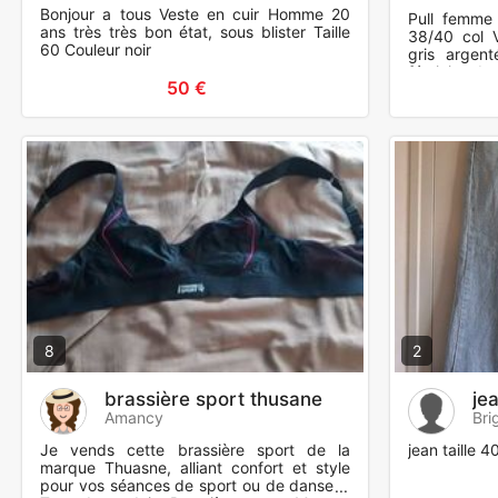
Bonjour a tous Veste en cuir Homme 20
Pull femme 
ans très très bon état, sous blister Taille
38/40 col 
60 Couleur noir
gris argent
féminin, do
50 €
viscose, 10
8
2
brassière sport thusane
je
Amancy
Bri
Je vends cette brassière sport de la
jean taille 
marque Thuasne, alliant confort et style
pour vos séances de sport ou de danse. -