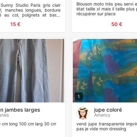
Blouson moto très peu servi e
Sunny Studio Paris gris clair
état taille xl mais il taille plus
V, manches longues, bordure
récupérer sur place
é au col, poignets et base,
ux et agréable à porter, 90%
15 €
50 €
% polyamide
1
an jambes larges
jupe coloré
gnais
Amancy
40 cm long 100 cm larg 30 cm
vend jupe transparente impri
pas je vide mon dressing