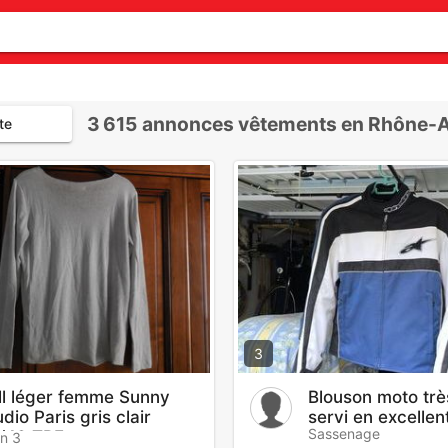
3 615
annonces vêtements en Rhône-A
te
3
ll léger femme Sunny
Blouson moto trè
dio Paris gris clair
servi en excellen
Sassenage
/40 TBE
n 3