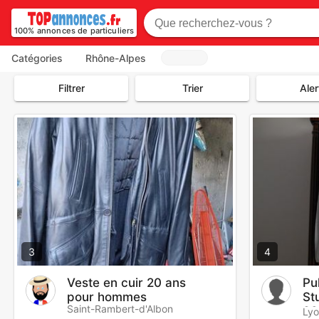
100% annonces de particuliers
Catégories
Rhône-Alpes
Filtrer
Trier
Aler
3
4
Veste en cuir 20 ans
Pu
pour hommes
Stu
Saint-Rambert-d'Albon
38
Lyo