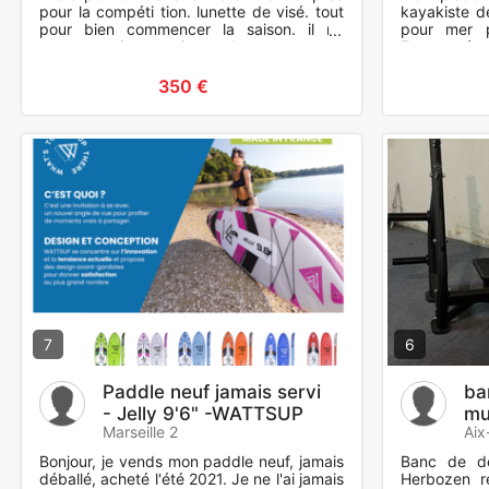
pour la compéti tion. lunette de visé. tout
kayakiste d
pour bien commencer la saison. il ne
pour mer pl
manque rien. caisse de rangement.
Entreposé e
cartois. flèch
350 €
7
6
Paddle neuf jamais servi
ba
- Jelly 9'6" -WATTSUP
mu
Marseille 2
Aix
Bonjour, je vends mon paddle neuf, jamais
Banc de dé
déballé, acheté l'été 2021. Je ne l'ai jamais
Herbozen re