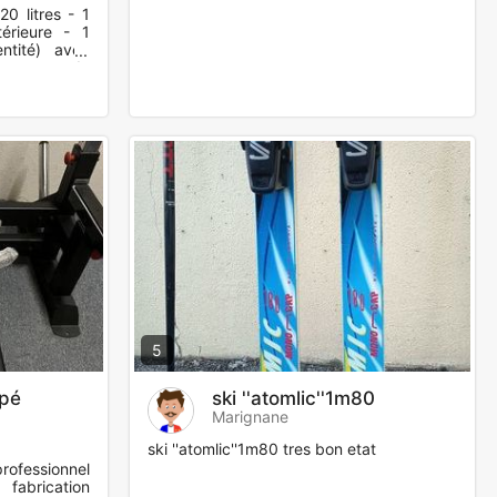
0 litres - 1
térieure - 1
entité) avec
 cette grande
5
ppé
ski ''atomlic''1m80
Marignane
ski ''atomlic''1m80 tres bon etat
rofessionnel
abrication