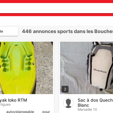
446
annonces sports dans les Bouche
te
2
yak loko RTM
Sac à dos Quec
tigues
Blanc
Marseille 10
e autovidangeable pour