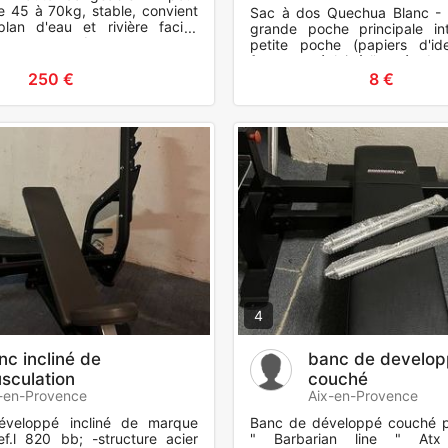
e 45 à 70kg, stable, convient
Sac à dos Quechua Blanc - 2
an d'eau et rivière facile.
grande poche principale in
n garage sur barres
petite poche (papiers d'id
fermeture éclair à l'entrée de
poche - Bretel
250 €
8 €
4
nc incliné de
banc de develo
sculation
couché
-en-Provence
Aix-en-Provence
veloppé incliné de marque
Banc de développé couché p
f.l 820 bb; -structure acier
" Barbarian line " Atx f