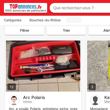
100% annonces de particuliers
Catégories
Bouches-du-Rhône
Filtrer
Trier
Aler
12
3
Arc Polaris
Ka
Istres
Mar
Arc a poulie Polaris. entretenu extra. pres
Monoplac