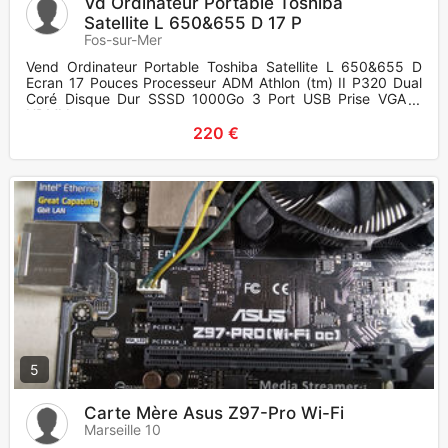
Vd Ordinateur Portable Toshiba
Satellite L 650&655 D 17 P
Fos-sur-Mer
Vend Ordinateur Portable Toshiba Satellite L 650&655 D
Ecran 17 Pouces Processeur ADM Athlon (tm) II P320 Dual
Coré Disque Dur SSSD 1000Go 3 Port USB Prise VGA &
HDMI L
220 €
5
Carte Mère Asus Z97-Pro Wi-Fi
Marseille 10