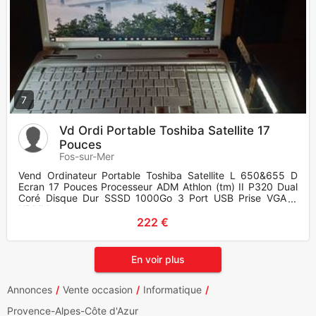
7
Vd Ordi Portable Toshiba Satellite 17
Pouces
Fos-sur-Mer
Vend Ordinateur Portable Toshiba Satellite L 650&655 D
Ecran 17 Pouces Processeur ADM Athlon (tm) II P320 Dual
Coré Disque Dur SSSD 1000Go 3 Port USB Prise VGA &
HDMI Lecteur
222 €
En voir plus
Annonces
Vente occasion
Informatique
Provence-Alpes-Côte d'Azur