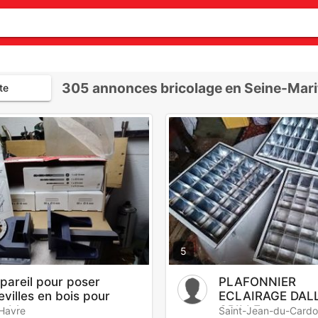
305
annonces bricolage en Seine-Mari
te
5
pareil pour poser
PLAFONNIER
evilles en bois pour
ECLAIRAGE DAL
ubles
GRILLE
Havre
Saint-Jean-du-Card