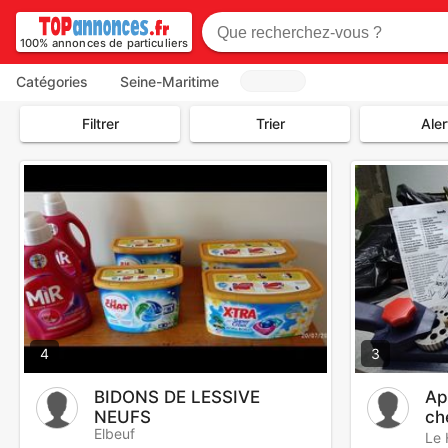
100% annonces de particuliers
Catégories
Seine-Maritime
Filtrer
Trier
Aler
4
3
BIDONS DE LESSIVE
Ap
NEUFS
ch
Elbeuf
me
Le 