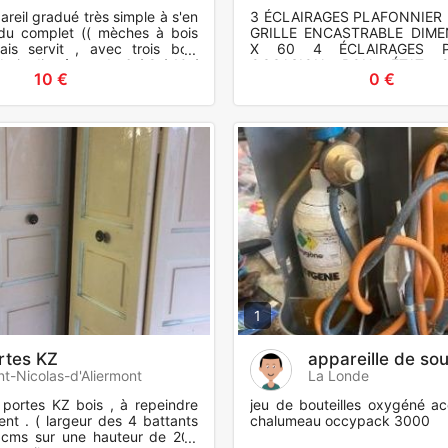
areil gradué très simple à s'en
3 ÉCLAIRAGES PLAFONNIER 
ndu complet (( mèches à bois
GRILLE ENCASTRABLE DIME
is servit , avec trois bois
X 60 4 ÉCLAIRAGES P
 bois diamètres de 6 / 8 / 10 /
OCCASION BON ÉTAT 2
10 €
0 €
es
remplacer PRIX INDI
L'ANNONCE E
1
rtes KZ
appareille de so
nt-Nicolas-d'Aliermont
La Londe
portes KZ bois , à repeindre
jeu de bouteilles oxygéné ac
ent . ( largeur des 4 battants
chalumeau occypack 3000
 cms sur une hauteur de 202