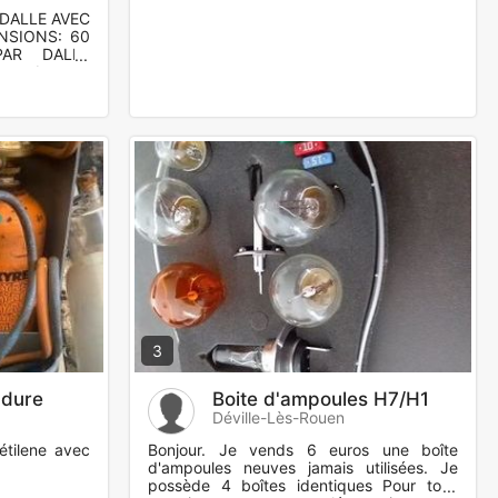
DALLE AVEC
NSIONS: 60
AR DALLE
 tubes a
QUE DANS
3
udure
Boite d'ampoules H7/H1
Déville-Lès-Rouen
étilene avec
Bonjour. Je vends 6 euros une boîte
d'ampoules neuves jamais utilisées. Je
possède 4 boîtes identiques Pour tous