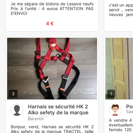
Je me sépare de bidons de Lessive neufs
c'est un app
Prix à l'unité : 4 euros ATTENTION PAS
servir , ve
D'ENVOI
neuves jama
tourilons en
4 €
mn qui corr
3
1
Harnais se sécurité HK 2
Po
Sai
Alko sefety de la marque
TRACTEL
Barentin
A vendre 4 
éventuellem
Bonjour, vend, Harnais se sécurité HK 2
fermés 120
Alko sefety de la marque TRACTEL, taille