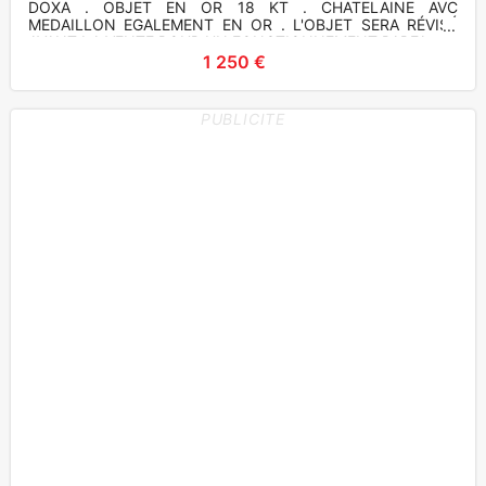
DOXA . OBJET EN OR 18 KT . CHATELAINE AVC
MEDAILLON EGALEMENT EN OR . L'OBJET SERA RÉVISÉ
AVANT LA VENTE POUR UN FONCTIONNEMENT PARFA
1 250 €
PUBLICITE