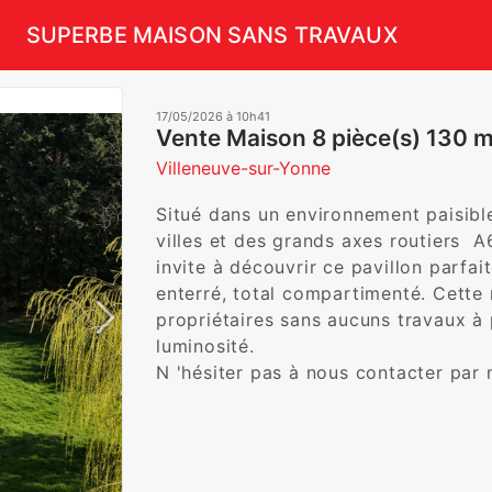
SUPERBE MAISON SANS TRAVAUX
17/05/2026 à 10h41
Vente Maison 8 pièce(s) 130 
Villeneuve-sur-Yonne
Situé dans un environnement paisible
villes et des grands axes routiers  A
invite à découvrir ce pavillon parfai
enterré, total compartimenté. Cette 
propriétaires sans aucuns travaux à 
luminosité.

N 'hésiter pas à nous contacter par