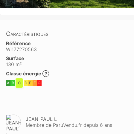
Caractéristiques
Référence
WI177270563
Surface
130 m²
Classe énergie
?
A
B
C
D
E
F
G
JEAN-PAUL L
Membre de ParuVendu.fr depuis 6 ans