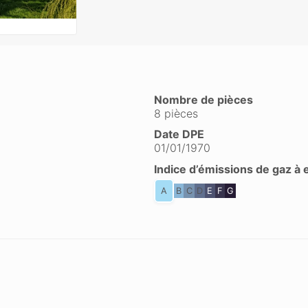
Nombre de pièces
8 pièces
Date DPE
01/01/1970
Indice d’émissions de gaz à 
A
B
C
D
E
F
G