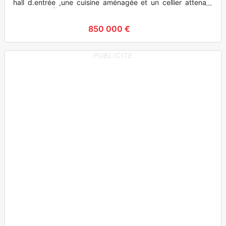
hall d.entrée ,une cuisine aménagée et un cellier attenant
.Un grand séjou
850 000 €
PUBLICITE