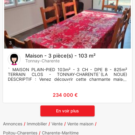
3
Maison - 3 pièce(s) - 103 m²
Tonnay-Charente
` MAISON PLAIN-PIED 103m² - 3 CH - DPE B - 825m²
TERRAIN CLOS - TONNAY-CHARENTE`(LA NOUE)
DESCRIPTIF : Venez découvrir cette charmante maison
d'habitation de plain-pied, située
234 000 €
En voir plus
Annonces
Immobilier
Vente
Vente maison
Poitou-Charentes
Charente-Maritime