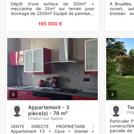
Dépôt d'une surface de 300m² +
À Bruailles
mezzanine de 25m² sur terrain pour
ouvert, a
stockage de 2200m² Equipé de panneaux
bressan av
translucides (très lumineux) Eclairage
implanté s
Néon LED Porte séquentielle électr
L'ensemble 
165 000 €
5
3
Appartement - 3
Te
Pri
pièce(s) - 76 m²
Chalon-sur-Saône
Particulier
constructib
VENTE DIRECTE PROPRIÉTAIRE -
parcelle de
Appartement F3 + Cave + Grenier +