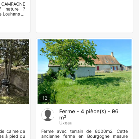
N CAMPAGNE
 nature ?
re Louhans et
ire** --- 1.
12
Ferme - 4 pièce(s) - 96
m²
Uxeau
tiel calme de
Ferme avec terrain de 8000m2. Cette
es à pied du
ancienne ferme en Bourgogne mesure