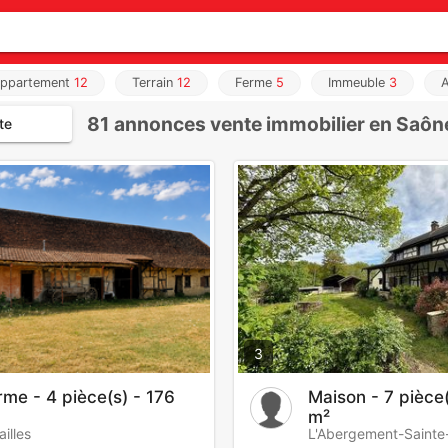
ppartement
12
Terrain
12
Ferme
5
Immeuble
3
A
81
annonces vente immobilier en Saône
te
3
rme - 4 pièce(s) - 176
Maison - 7 pièce(
m²
ailles
L'Abergement-Saint