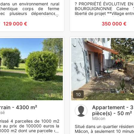
, dans un environnement rural
? PROPRIÉTÉ ÉVOLUTIVE E
uthentique corps de ferme
BOURGUIGNONNE Calme ?
ec plusieurs dépendances,
liberté de projet **Village ent
ur un terrain de 3 887 m².
Chalon-sur-Saône Saône-et-Lo
présente de beaux
L'esprit
129 000 €
350 000 €
10
rrain - 4300 m²
Appartement - 3
ssé
pièce(s) - 50 m²
Mâcon
 Prissé 4 parcelles de 1000 m2
le au prix de 100000 euros la
Situé dans un quartier résiden
 1000 m2 dont une parcelle de
Mâcon, à seulement 10 minut