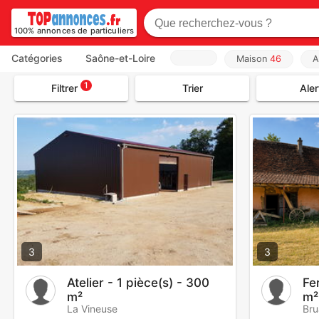
100% annonces de particuliers
Catégories
Saône-et-Loire
Maison
46
A
1
Filtrer
Trier
Aler
3
3
Atelier - 1 pièce(s) - 300
Fe
m²
m²
La Vineuse
Bru