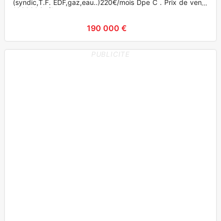
(syndic,T.F. EDF,gaz,eau..)220€/mois Dpe C . Prix de vente
190000€ tél
190 000 €
PUBLICITE