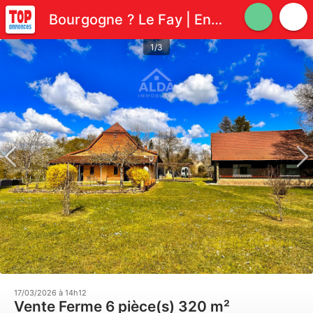
Bourgogne ? Le Fay | Ensemble rénové avec maison principale
1/3
17/03/2026 à 14h12
Vente Ferme 6 pièce(s) 320 m²