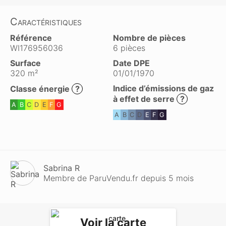
Caractéristiques
Référence
Nombre de pièces
WI176956036
6 pièces
Surface
Date DPE
320 m²
01/01/1970
Indice d’émissions de gaz
Classe énergie
?
à effet de serre
?
A
B
C
D
E
F
G
A
B
C
D
E
F
G
Sabrina R
Membre de ParuVendu.fr depuis 5 mois
Voir la carte