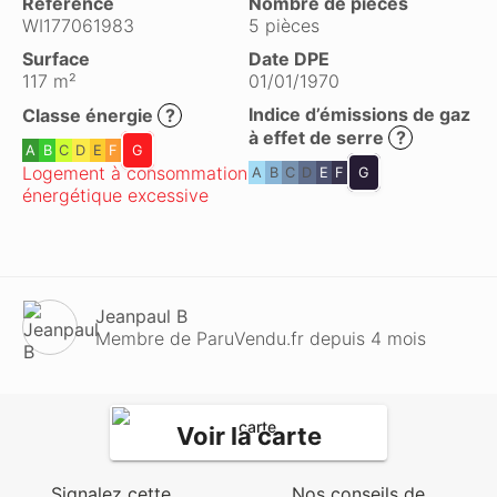
Référence
Nombre de pièces
WI177061983
5 pièces
Surface
Date DPE
117 m²
01/01/1970
Indice d’émissions de gaz
Classe énergie
?
à effet de serre
?
A
B
C
D
E
F
G
Logement à consommation
A
B
C
D
E
F
G
énergétique excessive
Jeanpaul B
Membre de ParuVendu.fr depuis 4 mois
Voir la carte
Signalez cette
Nos conseils de