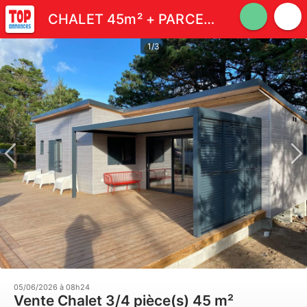
CHALET 45m² + PARCELLE 265m² + ABRI DE JARDIN
1/3
05/06/2026 à 08h24
Vente Chalet 3/4 pièce(s) 45 m²