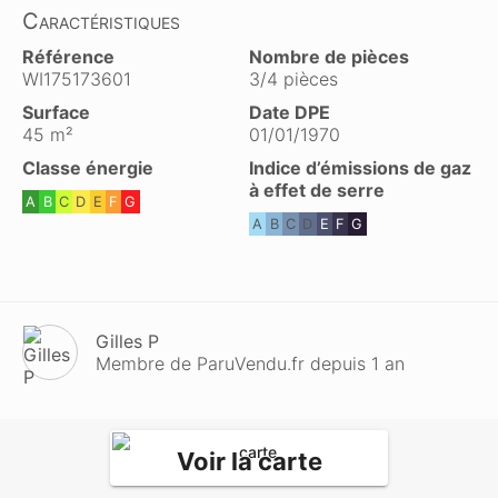
Caractéristiques
Référence
Nombre de pièces
WI175173601
3/4 pièces
Surface
Date DPE
45 m²
01/01/1970
Classe énergie
Indice d’émissions de gaz
à effet de serre
A
B
C
D
E
F
G
A
B
C
D
E
F
G
Gilles P
Membre de ParuVendu.fr depuis 1 an
Voir la carte